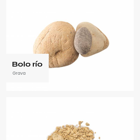
Bolo río
Grava