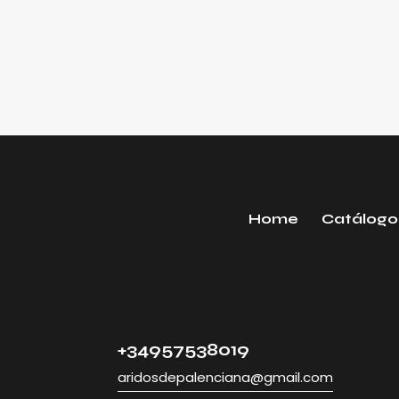
Home
Catálogo
+34957538019
aridosdepalenciana@gmail.com