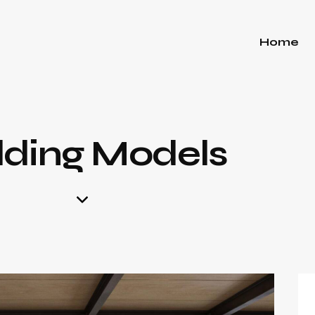
Home
lding Models