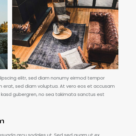
dipscing elitr, sed diam nonumy eirmod tempor
m erat, sed diam voluptua. At vero eos et accusam
ta kasd gubergren, no sea takimata sanctus est
am
esuada arcu sodales ut. Sed sed quam ut ex