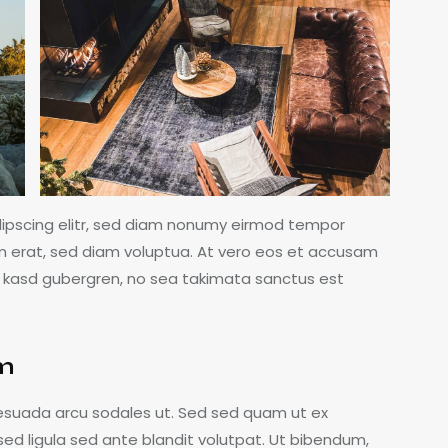
dipscing elitr, sed diam nonumy eirmod tempor
m erat, sed diam voluptua. At vero eos et accusam
ta kasd gubergren, no sea takimata sanctus est
am
esuada arcu sodales ut. Sed sed quam ut ex
 ligula sed ante blandit volutpat. Ut bibendum,