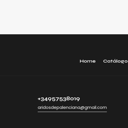
Home
Catálogo
+34957538019
aridosdepalenciana@gmail.com